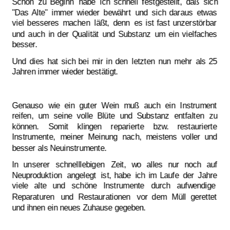
Schon
zu
Beginn
habe
ich
schnell
festgestellt,
daß
sich 
"Das
Alte"
immer
wieder
bewährt
und
sich
daraus
etwas 
viel
besseres
machen
läßt,
denn
es
ist
fast
unzerstörbar 
und
auch
in
der
Qualität
und
Substanz
um
ein
vielfaches 
besser.
Und
dies
hat
sich
bei
mir
in
den
letzten
nun
mehr
als
25 
Jahren immer wieder bestätigt.
Genauso
wie
ein
guter
Wein
muß
auch
ein
Instrument 
reifen,
um
seine
volle
Blüte
und
Substanz
entfalten
zu 
können.
Somit
klingen
reparierte
bzw.
restaurierte 
Instrumente,
meiner
Meinung
nach,
meistens
voller
und 
besser als Neuinstrumente.
In
unserer
schnelllebigen
Zeit,
wo
alles
nur
noch
auf 
Neuproduktion
angelegt
ist,
habe
ich
im
Laufe
der
Jahre 
viele
alte
und
schöne
Instrumente
durch
aufwendige 
Reparaturen
und
Restaurationen
vor
dem
Müll
gerettet 
und ihnen ein neues Zuhause gegeben.